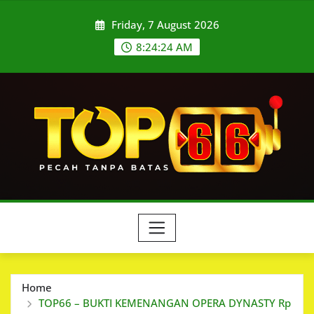
Skip
Friday, 7 August 2026
to
content
8:24:25 AM
Home
TOP66 – BUKTI KEMENANGAN OPERA DYNASTY Rp