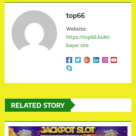
top66
Website:
https://top66.bukti-
bayar.site
RELATED STORY