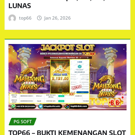
LUNAS
top66
Jan 26, 2026
PG SOFT
TOP66 – BUKTI KEMENANGAN SLOT