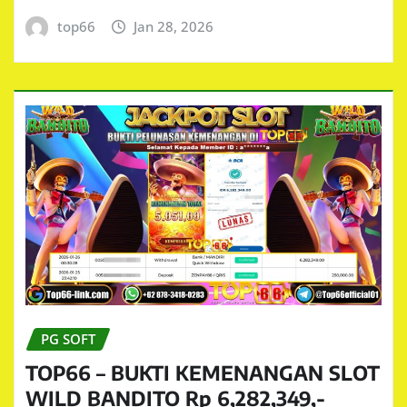
top66
Jan 28, 2026
PG SOFT
TOP66 – BUKTI KEMENANGAN SLOT
WILD BANDITO Rp 6,282,349,-