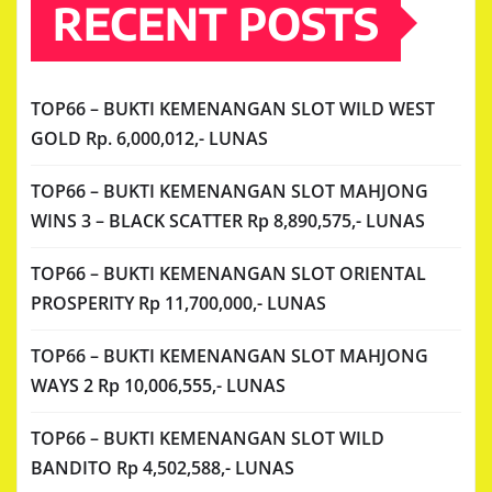
RECENT POSTS
TOP66 – BUKTI KEMENANGAN SLOT WILD WEST
GOLD Rp. 6,000,012,- LUNAS
TOP66 – BUKTI KEMENANGAN SLOT MAHJONG
WINS 3 – BLACK SCATTER Rp 8,890,575,- LUNAS
TOP66 – BUKTI KEMENANGAN SLOT ORIENTAL
PROSPERITY Rp 11,700,000,- LUNAS
TOP66 – BUKTI KEMENANGAN SLOT MAHJONG
WAYS 2 Rp 10,006,555,- LUNAS
TOP66 – BUKTI KEMENANGAN SLOT WILD
BANDITO Rp 4,502,588,- LUNAS