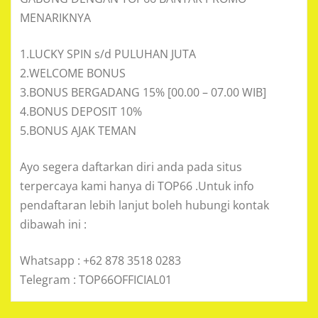
MENARIKNYA
1.LUCKY SPIN s/d PULUHAN JUTA
2.WELCOME BONUS
3.BONUS BERGADANG 15% [00.00 – 07.00 WIB]
4.BONUS DEPOSIT 10%
5.BONUS AJAK TEMAN
Ayo segera daftarkan diri anda pada situs
terpercaya kami hanya di TOP66 .Untuk info
pendaftaran lebih lanjut boleh hubungi kontak
dibawah ini :
Whatsapp : +62 878 3518 0283
Telegram : TOP66OFFICIAL01