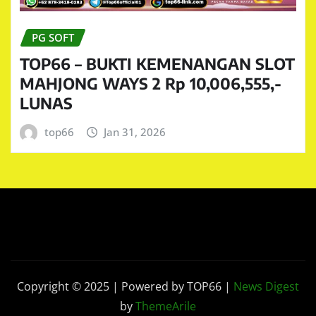
PG SOFT
TOP66 – BUKTI KEMENANGAN SLOT
MAHJONG WAYS 2 Rp 10,006,555,-
LUNAS
top66
Jan 31, 2026
Copyright © 2025 | Powered by TOP66
|
News Digest
by
ThemeArile