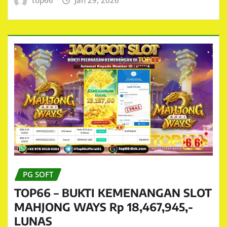
PG SOFT
TOP66 – BUKTI KEMENANGAN SLOT
MAHJONG WAYS Rp 18,467,945,-
LUNAS