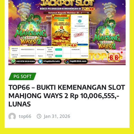
PG SOFT
TOP66 – BUKTI KEMENANGAN SLOT
MAHJONG WAYS 2 Rp 10,006,555,-
LUNAS
top66
Jan 31, 2026