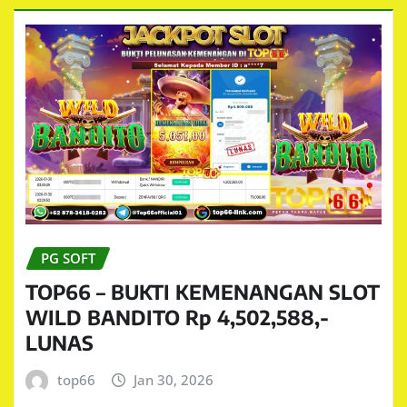
PG SOFT
TOP66 – BUKTI KEMENANGAN SLOT
WILD BANDITO Rp 4,502,588,-
LUNAS
top66
Jan 30, 2026