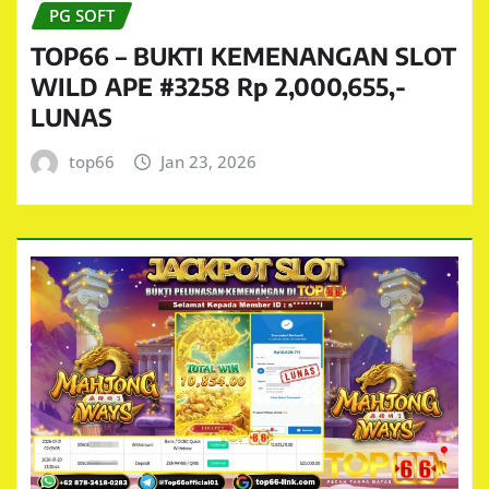
PG SOFT
TOP66 – BUKTI KEMENANGAN SLOT
WILD APE #3258 Rp 2,000,655,-
LUNAS
top66
Jan 23, 2026