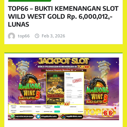
TOP66 – BUKTI KEMENANGAN SLOT
WILD WEST GOLD Rp. 6,000,012,-
LUNAS
top66
Feb 3, 2026