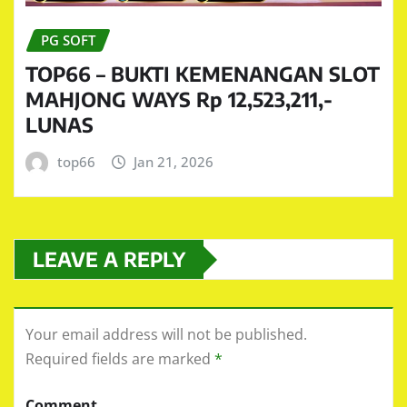
PG SOFT
TOP66 – BUKTI KEMENANGAN SLOT
MAHJONG WAYS Rp 12,523,211,-
LUNAS
top66
Jan 21, 2026
LEAVE A REPLY
Your email address will not be published.
Required fields are marked
*
Comment