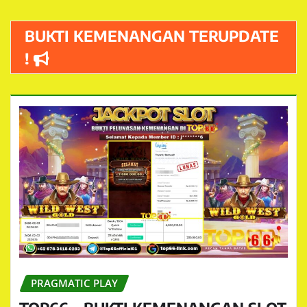
BUKTI KEMENANGAN TERUPDATE
!
PRAGMATIC PLAY