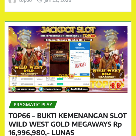
PRAGMATIC PLAY
TOP66 – BUKTI KEMENANGAN SLOT
WILD WEST GOLD MEGAWAYS Rp
16,996,980,- LUNAS