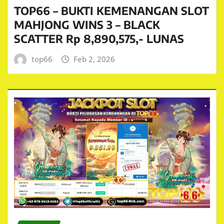
TOP66 – BUKTI KEMENANGAN SLOT
MAHJONG WINS 3 – BLACK
SCATTER Rp 8,890,575,- LUNAS
top66
Feb 2, 2026