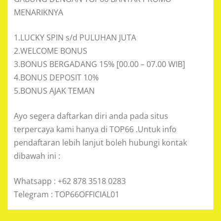
MENARIKNYA
1.LUCKY SPIN s/d PULUHAN JUTA
2.WELCOME BONUS
3.BONUS BERGADANG 15% [00.00 – 07.00 WIB]
4.BONUS DEPOSIT 10%
5.BONUS AJAK TEMAN
Ayo segera daftarkan diri anda pada situs
terpercaya kami hanya di TOP66 .Untuk info
pendaftaran lebih lanjut boleh hubungi kontak
dibawah ini :
Whatsapp : +62 878 3518 0283
Telegram : TOP66OFFICIAL01