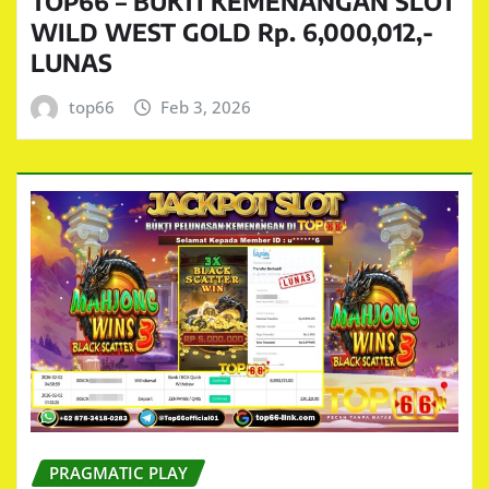
TOP66 – BUKTI KEMENANGAN SLOT
WILD WEST GOLD Rp. 6,000,012,-
LUNAS
top66
Feb 3, 2026
PRAGMATIC PLAY