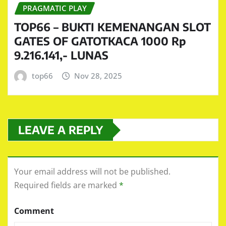
PRAGMATIC PLAY
TOP66 – BUKTI KEMENANGAN SLOT
GATES OF GATOTKACA 1000 Rp
9.216.141,- LUNAS
top66
Nov 28, 2025
LEAVE A REPLY
Your email address will not be published.
Required fields are marked
*
Comment