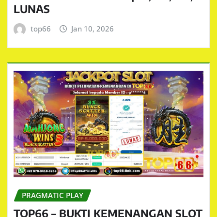
LUNAS
top66
Jan 10, 2026
PRAGMATIC PLAY
TOP66 – BUKTI KEMENANGAN SLOT