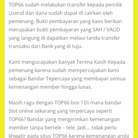
TOP66 sudah melakukan transfer kepada pemilik
Userid dan dana sudah dapat di cairkan oleh
pemenang. Bukti pembayaran yang kami berikan
merupakan bukti pembayaran yang SAH / VALID
yang langung di dapatkan melaui tanda transfer
transaksi dari Bank yang di tuju.
Kami mengucapakan banyak Terima Kasih Kepada
pemenang karena sudah mempercayakan kami
sebagai Bandar Tepercaya yang membayar semua
kemenangan member hingga lunas.
Masih ragu dengan TOP66 bos ? Di mana bandar
Slot online sekarang yang terpercaya seperti
TOP66? Bandar yang mengirimkan kemenangan
member tanpa bertele – tele. Jadi…. tidak perlu
khwatir pada situs TOP66 karena kemenangan anda