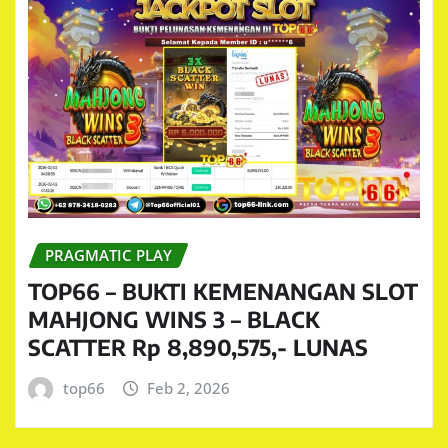
PRAGMATIC PLAY
TOP66 – BUKTI KEMENANGAN SLOT
MAHJONG WINS 3 – BLACK
SCATTER Rp 8,890,575,- LUNAS
top66
Feb 2, 2026