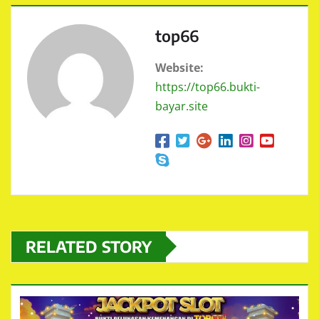
top66
Website:
https://top66.bukti-
bayar.site
RELATED STORY