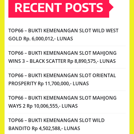
RECENT POSTS
TOP66 – BUKTI KEMENANGAN SLOT WILD WEST
GOLD Rp. 6,000,012,- LUNAS
TOP66 – BUKTI KEMENANGAN SLOT MAHJONG
WINS 3 – BLACK SCATTER Rp 8,890,575,- LUNAS
TOP66 – BUKTI KEMENANGAN SLOT ORIENTAL
PROSPERITY Rp 11,700,000,- LUNAS
TOP66 – BUKTI KEMENANGAN SLOT MAHJONG
WAYS 2 Rp 10,006,555,- LUNAS
TOP66 – BUKTI KEMENANGAN SLOT WILD
BANDITO Rp 4,502,588,- LUNAS