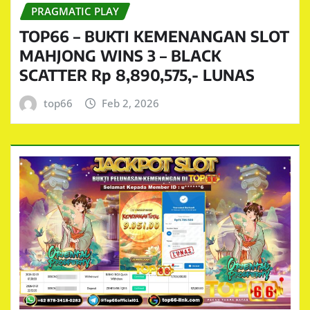
PRAGMATIC PLAY
TOP66 – BUKTI KEMENANGAN SLOT
MAHJONG WINS 3 – BLACK
SCATTER Rp 8,890,575,- LUNAS
top66
Feb 2, 2026