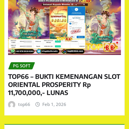
PG SOFT
TOP66 – BUKTI KEMENANGAN SLOT
ORIENTAL PROSPERITY Rp
11,700,000,- LUNAS
top66
Feb 1, 2026