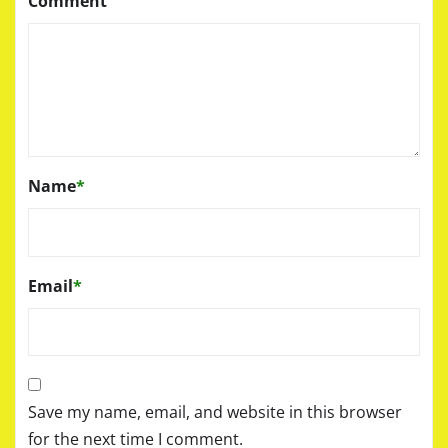
Comment
Name
*
Email
*
Save my name, email, and website in this browser
for the next time I comment.