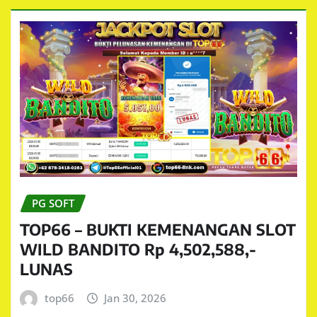
PG SOFT
TOP66 – BUKTI KEMENANGAN SLOT
WILD BANDITO Rp 4,502,588,-
LUNAS
top66
Jan 30, 2026