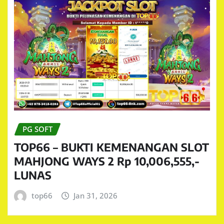
PG SOFT
TOP66 – BUKTI KEMENANGAN SLOT
MAHJONG WAYS 2 Rp 10,006,555,-
LUNAS
top66
Jan 31, 2026