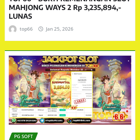
MAHJONG WAYS 2 Rp 3,235,894,-
LUNAS
top66
Jan 25, 2026
PG SOFT