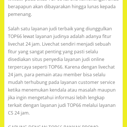
berapapun akan dibayarakan hingga lunas kepada
pemenang.
Salah satu layanan judi terbaik yang diunggulkan
TOP66 lewat layanan judinya adalah adanya fitur
livechat 24 jam. Livechat sendiri menjadi sebuah
fitur yang sangat penting yang pasti selalu
disediakan situs penyedia layanan judi online
terpercaya seperti TOP66. Karena dengan livechat
24 jam, para pemain atau member bisa selalu
mudah terhubung pada layanan customer service
ketika menemukan kendala atau masalah maupun
jika ingin mengetahui informasi lebih lengkap
terkait dengan layanan judi TOP66 melalui layanan
CS 24 jam.