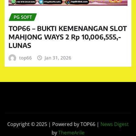
PG SOFT
TOP66 – BUKTI KEMENANGAN SLOT
MAHJONG WAYS 2 Rp 10,006,555,-
LUNAS
top66
Jan 31, 2026
Copyright © 2025 | Powered by TOP66
|
News Digest
by
ThemeArile