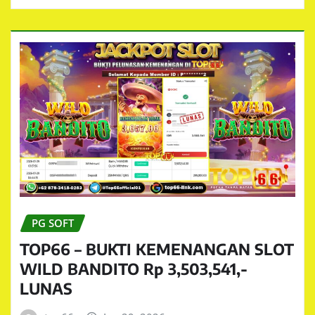
PG SOFT
TOP66 – BUKTI KEMENANGAN SLOT
WILD BANDITO Rp 3,503,541,-
LUNAS