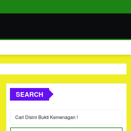
SEARCH