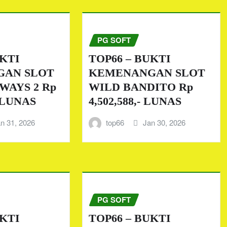
PG SOFT
UKTI
TOP66 – BUKTI
AN SLOT
KEMENANGAN SLOT
WAYS 2 Rp
WILD BANDITO Rp
- LUNAS
4,502,588,- LUNAS
n 31, 2026
top66
Jan 30, 2026
PG SOFT
UKTI
TOP66 – BUKTI