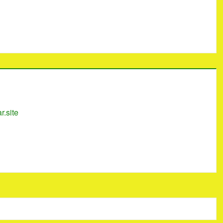
r.site