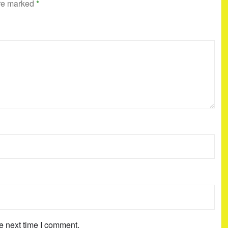
are marked
*
e next time I comment.