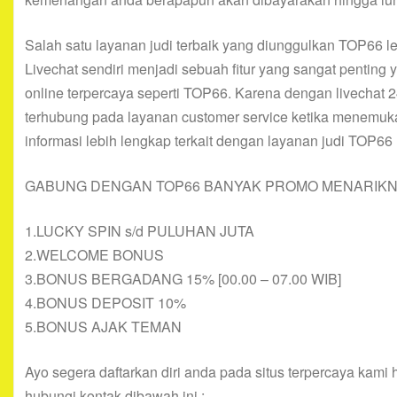
Salah satu layanan judi terbaik yang diunggulkan TOP66 lew
Livechat sendiri menjadi sebuah fitur yang sangat penting 
online terpercaya seperti TOP66. Karena dengan livechat 
terhubung pada layanan customer service ketika menemuk
informasi lebih lengkap terkait dengan layanan judi TOP66
GABUNG DENGAN TOP66 BANYAK PROMO MENARIK
1.LUCKY SPIN s/d PULUHAN JUTA
2.WELCOME BONUS
3.BONUS BERGADANG 15% [00.00 – 07.00 WIB]
4.BONUS DEPOSIT 10%
5.BONUS AJAK TEMAN
Ayo segera daftarkan diri anda pada situs terpercaya kami 
hubungi kontak dibawah ini :