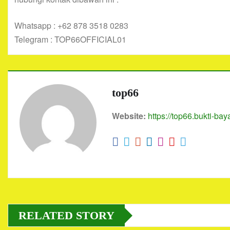
Whatsapp : +62 878 3518 0283
Telegram : TOP66OFFICIAL01
top66
Website:
https://top66.bukti-baya
RELATED STORY