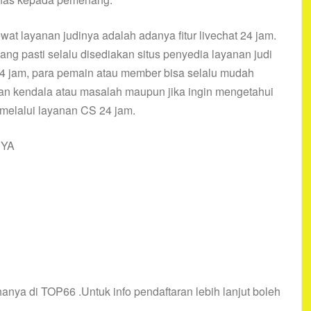
at layanan judinya adalah adanya fitur livechat 24 jam.
yang pasti selalu disediakan situs penyedia layanan judi
24 jam, para pemain atau member bisa selalu mudah
an kendala atau masalah maupun jika ingin mengetahui
 melalui layanan CS 24 jam.
NYA
hanya di TOP66 .Untuk info pendaftaran lebih lanjut boleh