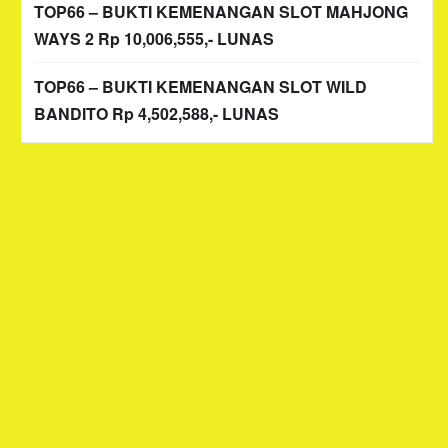
TOP66 – BUKTI KEMENANGAN SLOT MAHJONG
WAYS 2 Rp 10,006,555,- LUNAS
TOP66 – BUKTI KEMENANGAN SLOT WILD
BANDITO Rp 4,502,588,- LUNAS